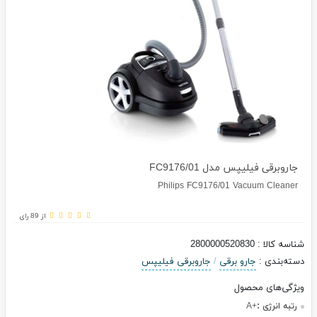
جاروبرقی فیلیپس مدل FC9176/01
Philips FC9176/01 Vacuum Cleaner
از 89 رای
شناسه کالا
:
2800000520830
دسته‌بندی
:
جارو برقی
/
جاروبرقی فیلیپس
ویژگی‌های محصول
رتبه انرژی :
+A