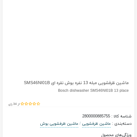
ماشین ظرفشویی مبله 13 نفره بوش نقره ای SMS46NI01B
Bosch dishwasher SMS46NI01B 13 place
از 34 رای
شناسه کالا
:
2800000885755
دسته‌بندی
:
ماشين ظرفشویی
/
ماشین ظرفشویی بوش
ویژگی‌های محصول