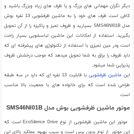
دیگر نگران مهمانی های بزرگ و یا ظرف های زیاد وبزرگ باشید و
کافی است ظرف های خود را به ماشین ظرفشویی 13 نفره بوش
مدل SMS46NI01B بسپارید و ظروف تمیز و پاکیزه را از آن تحویل
بگیرید. استفاده از امکانات این ماشین لباسشویی بسیار راحت
است ودر عین تمیزی با استفاده از تکنولوژی های پیشرفته ای که
دارد ظروف را براق به شما تحویل میدهد که موجب درخشش ظروف
پذیرایی شما میشود.
این
ماشین ظرفشویی
با قابلیت 13 نفره ای که دارد در سه طبقه
طراحی شده است که برای خانواده های با جمعیت بالا مناسب
است
موتور ماشین ظرفشویی بوش مدل SMS46NI01B
موتور این ماشین ظرفشویی از نوع EcoSilence Drive است که
این موتور از نوع بدون برس است و سبب بهبود عملکرد بالای این