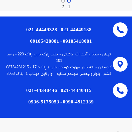
2
1
021-44449328
021-44449138
-
09185428081
09185418081
-
تهران - خیابان آیت الله کاشانی - جنب پارک یاران پلاک 220 - واحد
101
كردستان - بانه بلوار مهارت كوچه میلان ٩ پلاک: 17 - 08734231215
قشم - بلوار ولیعصر -مجتمع ستاره - اول لاین مهتاب 1 -پلاک 2058
021-44340446
021-44340415
-
0936-5175053
0990-4912339
-