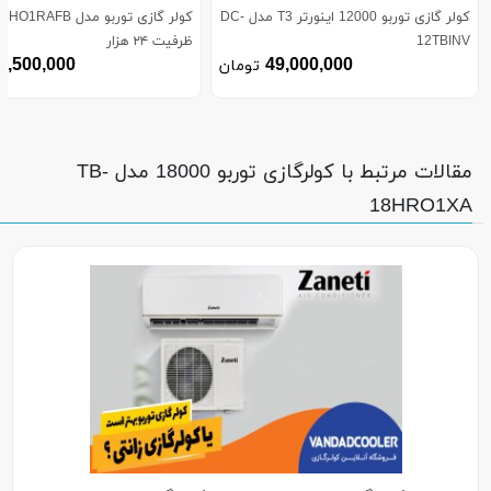
کولر گازی توربو 12000 اینورتر T3 مدل DC-
کولر گازی توربو مدل RAFB
12TBINV
ظرفیت ۲۴ هزار
9,500,000
49,000,000
تومان
مقالات مرتبط با کولرگازی توربو 18000 مدل TB-
18HRO1XA