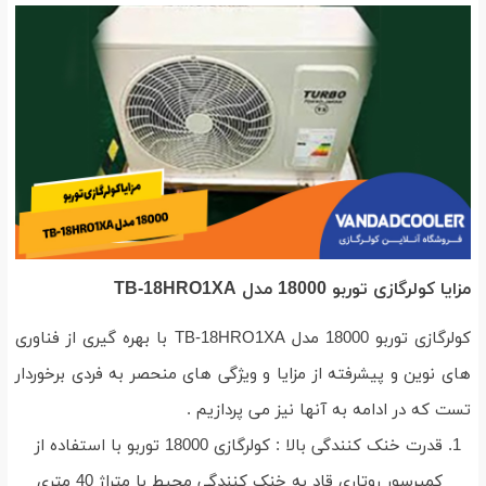
مزایا کولرگازی توربو 18000 مدل TB-18HRO1XA
کولرگازی توربو 18000 مدل TB-18HRO1XA با بهره گیری از فناوری
های نوین و پیشرفته از مزایا و ویژگی های منحصر به فردی برخوردار
تست که در ادامه به آنها نیز می پردازیم .
قدرت خنک کنندگی بالا : کولرگازی 18000 توربو با استفاده از
کمپرسور روتاری قاد به خنک کنندگی محیط با متراژ 40 متری