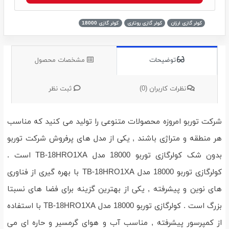
کولر گازی ارزان
کولر گازی روتاری
کولر گازی 18000
توضیحات
مشخصات محصول
نظرات کاربران (0)
ثبت نظر
شرکت توربو امروزه محصولات متنوعی را تولید می کنید که مناسب
هر منطقه و متراژی باشند , یکی از مدل های پرفروش شرکت توربو
بدون شک کولرگازی توربو 18000 مدل TB-18HRO1XA است .
کولرگازی توربو 18000 مدل TB-18HRO1XA با بهره گیری از فناوری
های نوین و پیشرفته , یکی از بهترین گزینه برای فضا های نسبتا
بزرگ است . کولرگازی توربو 18000 مدل TB-18HRO1XA با استفاده
از کمپرسور پیشرفته , مناسب آب و هوای گرمسیر و حاره ای می