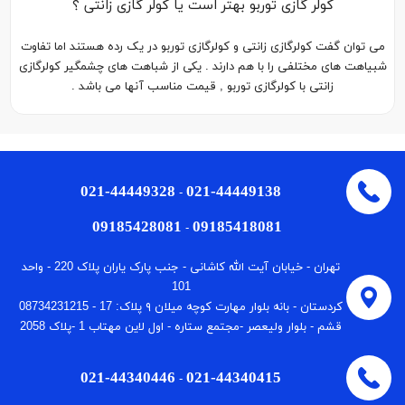
کولر گازی توربو بهتر است یا کولر گازی زانتی ؟
می توان گفت کولرگازی زانتی و کولرگازی توربو در یک رده هستند اما تفاوت
شبیاهت های مختلفی را با هم دارند . یکی از شباهت های چشمگیر کولرگازی
زانتی با کولرگازی توربو , قیمت مناسب آنها می باشد .
021-44449328
021-44449138
-
09185428081
09185418081
-
تهران - خیابان آیت الله کاشانی - جنب پارک یاران پلاک 220 - واحد
101
كردستان - بانه بلوار مهارت كوچه میلان ٩ پلاک: 17 - 08734231215
قشم - بلوار ولیعصر -مجتمع ستاره - اول لاین مهتاب 1 -پلاک 2058
021-44340446
021-44340415
-