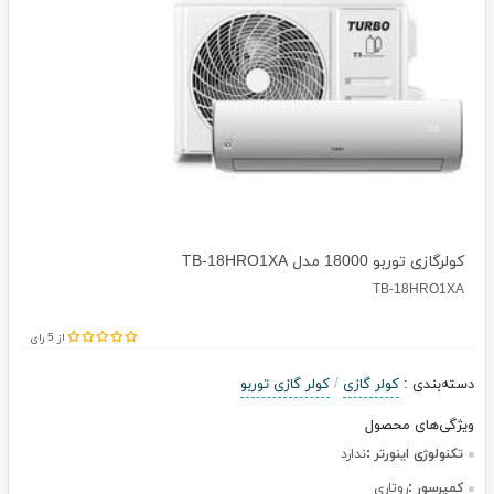
کولرگازی توربو 18000 مدل TB-18HRO1XA
TB-18HRO1XA
از 5 رای
دسته‌بندی
:
کولر گازی
/
کولر گازی توربو
ویژگی‌های محصول
تکنولوژی اینورتر :
ندارد
کمپرسور :
روتاری