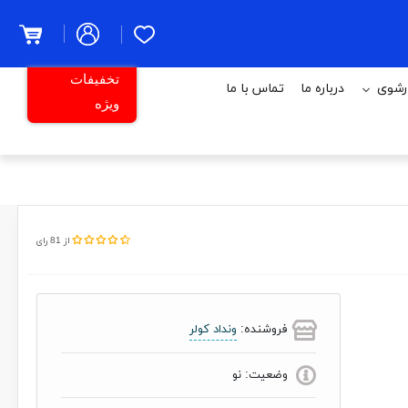
تخفیفات
رشوی
درباره ما
تماس با ما
ویژه
از 81 رای
فروشنده:
ونداد کولر
وضعیت:
نو