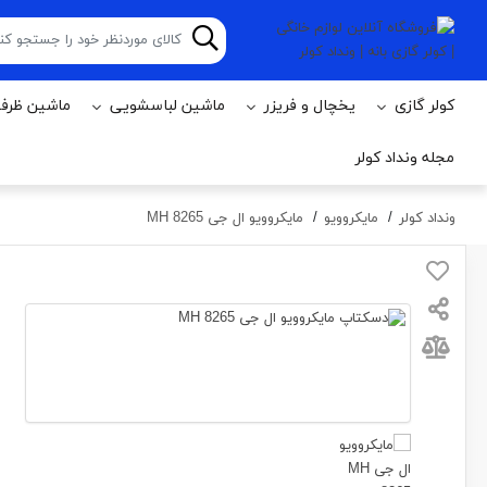
کولر گازی
يخچال و فریزر
ماشين لباسشویی
ماشين ظرف
مجله ونداد کولر
ونداد کولر
مایکروویو
مایکروویو ال جی MH 8265