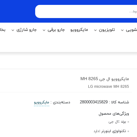
شویی
تلويزيون
مایکروویو
جارو برقی
جارو شارژی
بخا
مایکروویو ال جی MH 8265
LG microwave MH 8265
شناسه کالا
:
2800003415829
دسته‌بندی
:
مایکروویو
ویژگی‌های محصول
برند :
ال جی
تکنولوژی اینورتر :
دارد