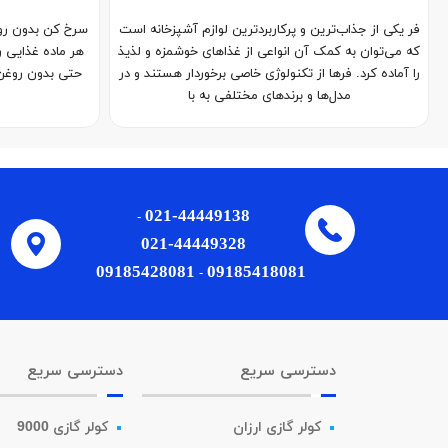
فر یکی از جذاب‌ترین و پرکاربردترین لوازم آشپزخانه است
سرخ کن بدون رو
که می‌توان به کمک آن انواعی از غذاهای خوشمزه و لذیذ
هر ماده غذایی ر
را آماده کرد. فرها از تکنولوژی خاصی برخوردار هستند و در
حتی بدون روغن 
مدل‌ها و برندهای مختلفی به با
021-44449138
-
021-44449328
09185428081
09185418081
-
دسترسی سریع
دسترسی سریع
کولر گازی ارزان
کولر گازی 9000