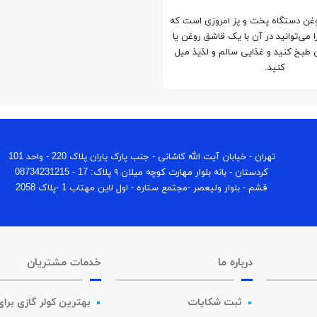
غن دستگاه پخت و پز امروزی است که
ا می‌توانید در آن با یک قاشق روغن یا
طبخ کنید و غذایی سالم و لذیذ میل
کنید.
تهران - خیابان آیت الله کاشانی - جنب پارک یاران پلاک 220 - واحد 101
كردستان - بانه بلوار مهارت كوچه میلان ٩ پلاک: 17 - 08734231215
قشم - بلوار ولیعصر -مجتمع ستاره - اول لاین مهتاب 1 -پلاک 2058
درباره ما
خدمات مشتریان
ثبت شکایات
بهترین کولر گازی برا