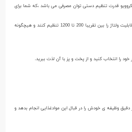
ابر با 1200 وات می باشد و نکته قابل توجه در این ماکروویو قدرت تنظیم دستی توان مصرفی می باشد ،که شما برای
قابلیت تنظیم دستی ولتاژ این ماکروویوبرای مناطقی که دچار افت ولتاژ می باشند بسیار مفید است چرا که کاربران می توانند با این قابلیت ولتاژ را بین تقریبا 200 تا 1200 تنظیم کنند و هیچگونه
 دقیق وظیفه ی خودش را در قبال این موادغذایی انجام بدهد و