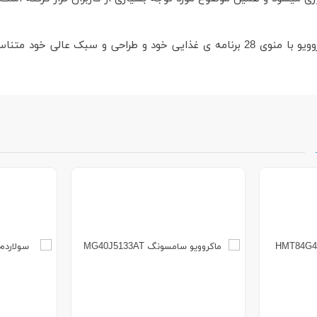
با توجه به توضیحات بالا به این نتیجه می رسیم که این ماکروویو با منوی 28 برنامه ی غ