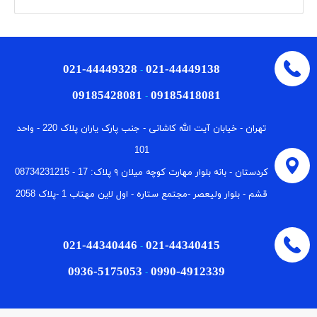
021-44449328
021-44449138
-
09185428081
09185418081
-
تهران - خیابان آیت الله کاشانی - جنب پارک یاران پلاک 220 - واحد
101
كردستان - بانه بلوار مهارت كوچه میلان ٩ پلاک: 17 - 08734231215
قشم - بلوار ولیعصر -مجتمع ستاره - اول لاین مهتاب 1 -پلاک 2058
021-44340446
021-44340415
-
0936-5175053
0990-4912339
-