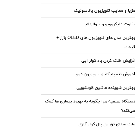
زایا و معایب تلویزیون پاناسونیک
فاوت مایکروویو و سولاردام
بهترین مدل های تلویزیون های OLED بازار +
یمت
فزایش خنک کردن باد کولر آبی
موزش تنظیم کانال تلویزیون دوو
هترین شوینده ماشین ظرفشویی
ستگاه‌ تصفیه هوا چگونه به بهبود بیماری ها کمک
ی‌کند؟
لت صدای تق تق پنل کولر گازی