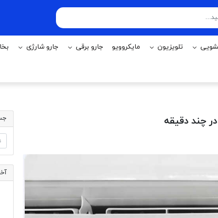
شویی
تلويزيون
مایکروویو
جارو برقی
جارو شارژی
بخا
جس
ر چند دقیقه
آخر
م
ن