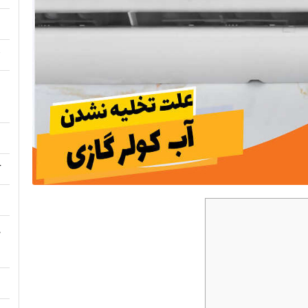
م
ت
ق
ا
آ
ب
د
م
ع