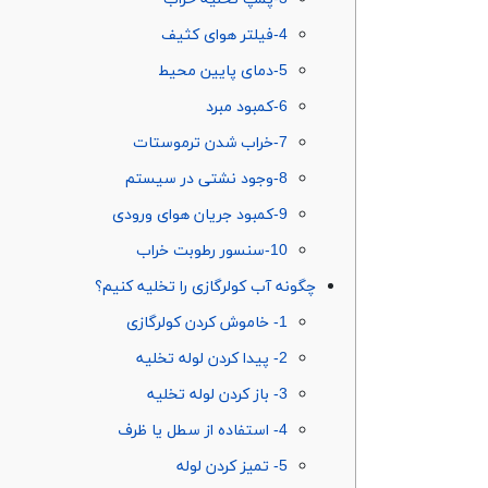
4-فیلتر هوای کثیف
5-دمای پایین محیط
6-کمبود مبرد
7-خراب شدن ترموستات
8-وجود نشتی در سیستم
9-کمبود جریان هوای ورودی
10-سنسور رطوبت خراب
چگونه آب کولرگازی را تخلیه کنیم؟
1- خاموش کردن کولرگازی
2- پیدا کردن لوله تخلیه
3- باز کردن لوله تخلیه
4- استفاده از سطل یا ظرف
5- تمیز کردن لوله