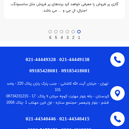
گازی پر فروش را معرفی خواهد کرد.برندهای پر فروش مثل سامسونگ،
اجنرال، ال جی و ... می باشد.
6
5
4
3
2
1
021-44449328
021-44449138
-
09185428081
09185418081
-
تهران - خیابان آیت الله کاشانی - جنب پارک یاران پلاک 220 - واحد
101
كردستان - بانه بلوار مهارت كوچه میلان ٩ پلاک: 17 - 08734231215
قشم - بلوار ولیعصر -مجتمع ستاره - اول لاین مهتاب 1 -پلاک 2058
021-44340446
021-44340415
-