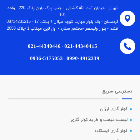
تهران - خیابان آیت الله کاشانی - جنب پارک یاران پلاک 220 - واحد
101
كردستان - بانه بلوار مهارت كوچه میلان ٩ پلاک: 17 - 08734231215
قشم - بلوار ولیعصر -مجتمع ستاره - اول لاین مهتاب 1 -پلاک 2058
021-44340446
021-44340415
-
0936-5175053
0990-4912339
-
دسترسی سریع
کولر گازی ارزان
لیست قیمت و خرید کولر گازی
کولر گازی ایستاده