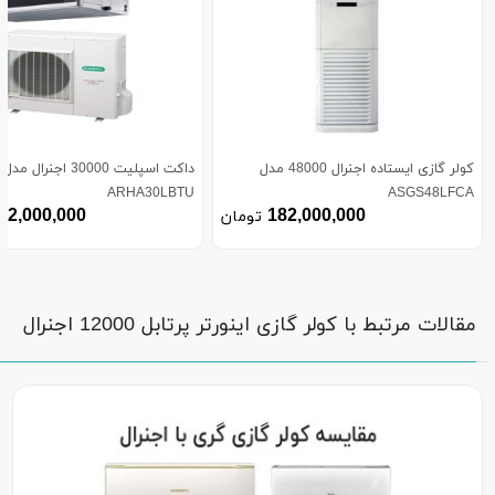
کولر گازی ایستاده اجنرال 48000 مدل
داکت اسپلیت 30000 اجنرال مدل
ARHA30LBTU
ASGS48LFCA
12,000,000
182,000,000
تومان
مقالات مرتبط با کولر گازی اینورتر پرتابل 12000 اجنرال